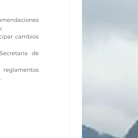
comendaciones 
:
cipar cambios 
ecretaría de 
 reglamentos 
.