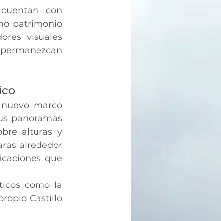
cuentan con 
mo patrimonio 
ores visuales 
s permanezcan 
ico
 nuevo marco 
us panoramas 
re alturas y 
aras alrededor 
icaciones que 
icos como la 
ropio Castillo 