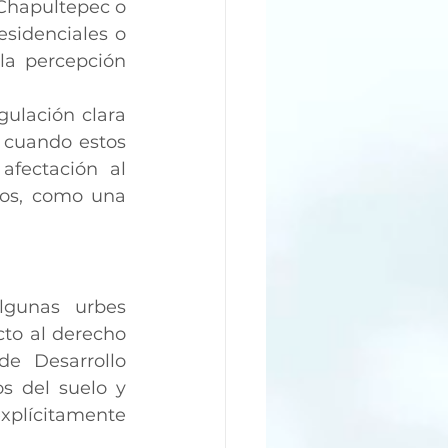
 Chapultepec o 
sidenciales o 
la percepción 
ulación clara 
 cuando estos 
afectación al 
cos, como una 
gunas urbes 
to al derecho 
e Desarrollo 
 del suelo y 
xplícitamente 