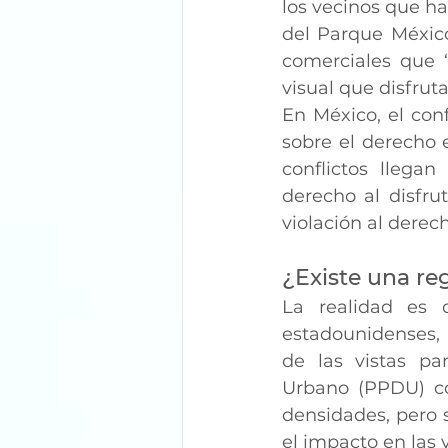
los vecinos que ha
del Parque México
comerciales que “
visual que disfrut
En México, el con
sobre el derecho 
conflictos llegan
derecho al disfru
violación al derec
¿Existe una re
La realidad es 
estadounidenses, 
de las vistas pa
Urbano (PPDU) co
densidades, pero 
el impacto en las 