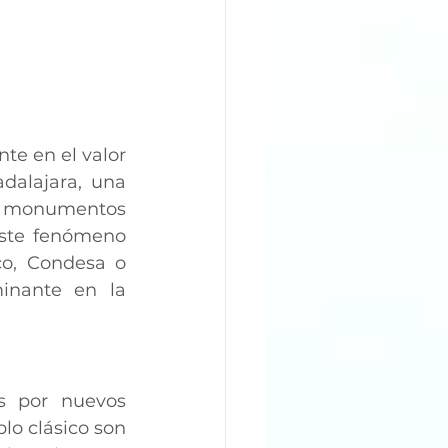
te en el valor 
alajara, una 
 o monumentos 
ste fenómeno 
o, Condesa o 
inante en la 
s por nuevos 
o clásico son 