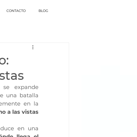
CONTACTO
BLOG
o:
stas
 se expande 
e una batalla 
emente en la 
o a las vistas 
aduce en una 
nde llega el 