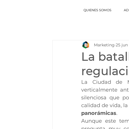
QUIENES SOMOS
AD
Marketing
25 jun
La batall
regulaci
La Ciudad de M
verticalmente ant
silenciosa que p
calidad de vida, la
panorámicas
.
Aunque este tema
pregunta muy co