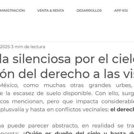
MINISTRACIÓN
VENTA & RENTA
DESARROLLOS
APP KSI
 2025
3 min de lectura
a silenciosa por el ciel
ón del derecho a las vi
éxico, como muchas otras grandes urbes,
e la escasez de suelo disponible. Con ello, surg
ocos mencionan, pero que impacta considerabl
 plusvalía y hasta en conflictos vecinales: 
el derech
 puede parecer abstracto, en realidad se tr
ncreta: 
¿Quién es dueño del cielo y hasta dó