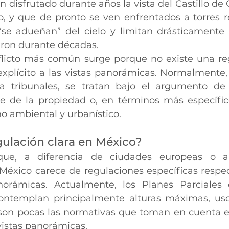
n disfrutado durante años la vista del Castillo de
, y que de pronto se ven enfrentados a torres re
se adueñan” del cielo y limitan drásticamente 
aron durante décadas.
flicto más común surge porque no existe una reg
explícito a las vistas panorámicas. Normalmente,
 a tribunales, se tratan bajo el argumento de 
te de la propiedad o, en términos más específi
ho ambiental y urbanístico.
gulación clara en México?
que, a diferencia de ciudades europeas o al
México carece de regulaciones específicas respec
norámicas. Actualmente, los Planes Parciales d
ntemplan principalmente alturas máximas, usos
son pocas las normativas que toman en cuenta e
vistas panorámicas.