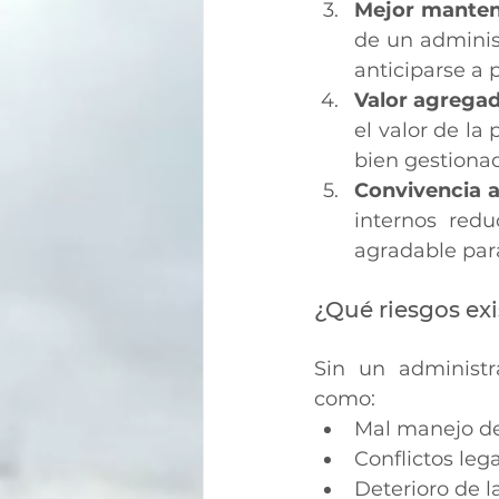
Mejor manten
de un administ
anticiparse a 
Valor agregado
el valor de la
bien gestiona
Convivencia 
internos red
agradable para
¿Qué riesgos exi
Sin un administr
como:
Mal manejo de 
Conflictos leg
Deterioro de 