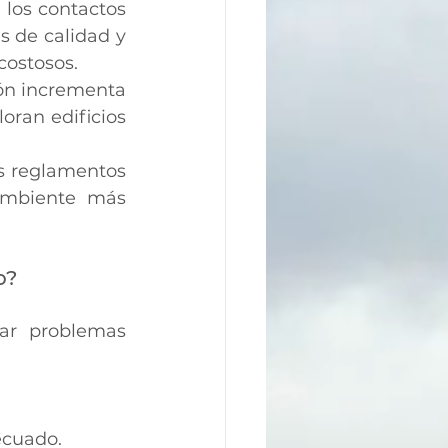
 los contactos 
 de calidad y 
costosos.
n incrementa 
oran edificios 
s reglamentos 
ambiente más 
o?
ar problemas 
ecuado.