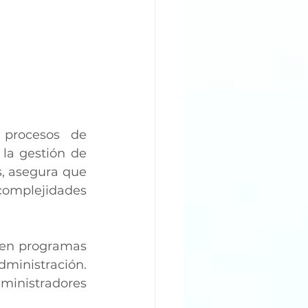
procesos de 
la gestión de 
, asegura que 
omplejidades 
cen programas 
ministración. 
inistradores 