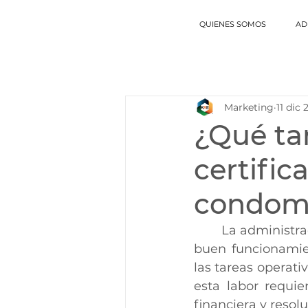
QUIENES SOMOS
AD
Marketing
11 dic
¿Qué ta
certific
condom
	La administración de condominios es un pilar fundamental para garantizar el 
buen funcionamien
las tareas operati
esta labor requie
financiera y resol