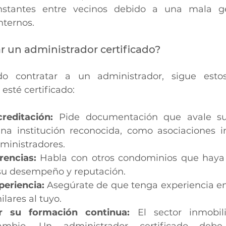
nstantes entre vecinos debido a una mala ge
nternos.
 un administrador certificado?
do contratar a un administrador, sigue esto
esté certificado:
creditación: 
Pide documentación que avale su c
na institución reconocida, como asociaciones in
ministradores.
rencias: 
Habla con otros condominios que haya 
su desempeño y reputación.
periencia: 
Asegúrate de que tenga experiencia en 
lares al tuyo.
r su formación continua: 
El sector inmobili