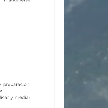
 mantenerse 
 preparación, 
r:
icar y mediar 