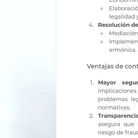
Condomini
Elaboraci
legalidad
Resolución de
Mediación
Implement
armónica.
Ventajas de con
Mayor segur
implicaciones
problemas le
normativas.
Transparencia
asegura que l
riesgo de frau