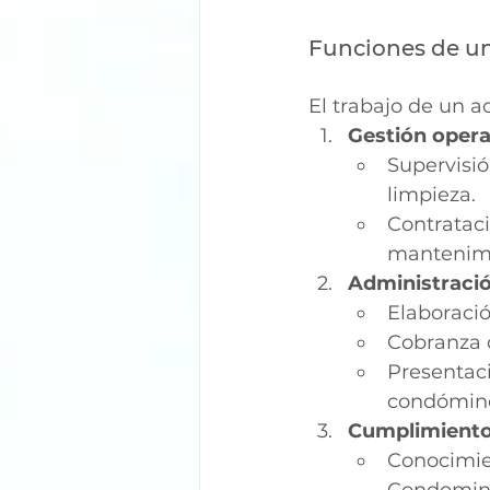
Funciones de un
El trabajo de un a
Gestión opera
Supervisi
limpieza.
Contrata
mantenimi
Administració
Elaboraci
Cobranza 
Presentac
condómin
Cumplimiento 
Conocimi