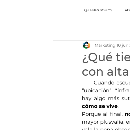
QUIENES SOMOS
AD
Marketing
10 jun
¿Qué ti
con alta
	Cuando escuchamos hablar de plusvalía, solemos pensar en términos como 
“ubicación”, “infr
cómo se vive
.
Porque al final, 
n
mayor plusvalía, 
vale la pena observ