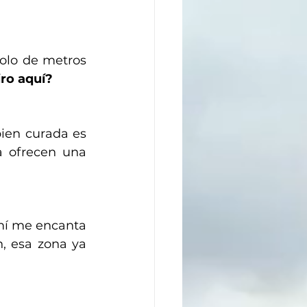
solo de metros 
iro aquí?
ien curada es 
a ofrecen una 
mí me encanta 
, esa zona ya 