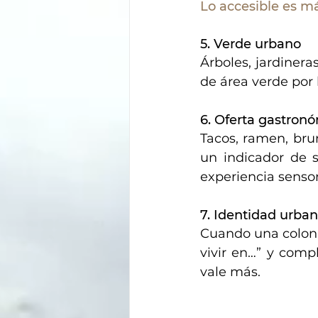
Lo accesible es má
5. Verde urbano
Árboles, jardinera
de área verde por 
6. Oferta gastron
Tacos, ramen, bru
un indicador de s
experiencia sensor
7. Identidad urba
Cuando una coloni
vivir en…” y comp
vale más.