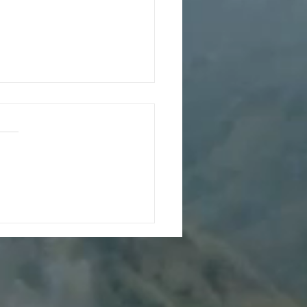
 qué la vivienda en
co se encarece tan
do? Claves del
nto del 8 % en 2025