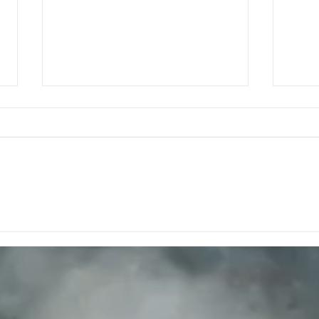
Microespacios
¿Por
inteligentes: diseño como
Méxi
respuesta al
rápi
encarecimiento de la
aume
vivienda en México