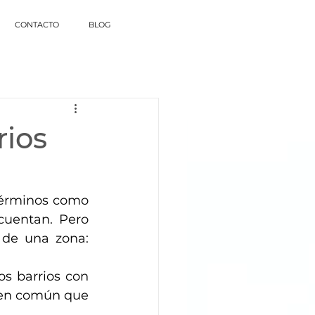
CONTACTO
BLOG
rios
cuentan. Pero 
hay algo más sutil, más emocional, que también define el valor de una zona: 
os barrios con 
 en común que 