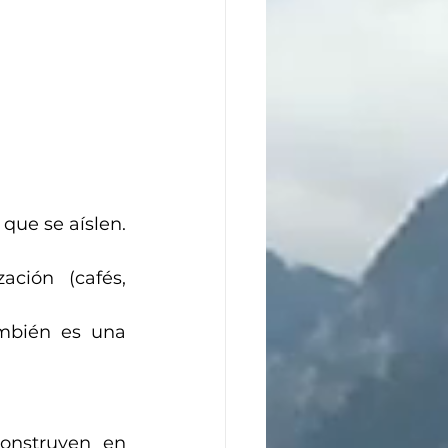
que se aíslen. 
ción (cafés, 
mbién es una 
onstruyen en 