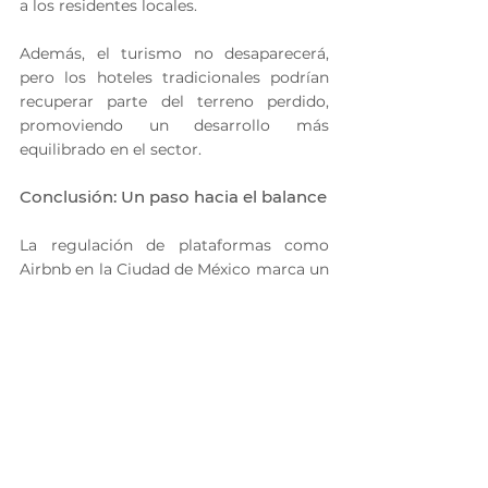
a los residentes locales.
Además, el turismo no desaparecerá, 
pero los hoteles tradicionales podrían 
recuperar parte del terreno perdido, 
promoviendo un desarrollo más 
equilibrado en el sector.
Conclusión: Un paso hacia el balance
La regulación de plataformas como 
Airbnb en la Ciudad de México marca un 
punto de inflexión en el mercado 
inmobiliario. Si bien plantea desafíos 
inmediatos para algunos propietarios, 
también ofrece una oportunidad para 
reconfigurar las dinámicas de vivienda y 
turismo en la ciudad. Este cambio 
normativo busca proteger a los 
residentes sin apagar el atractivo 
turístico de la capital, un equilibrio 