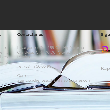
s
Contáctanos
Síg
n el
Insurgentes Sur 465, Col. Hipódromo
e 15
Condesa, C.P. 06100, Ciudad de México,
les,
México.
o, y
Tel: (55) 14 50 65 90
Kapi
Correo:
atencionclientes@kapitalsoluciones.com