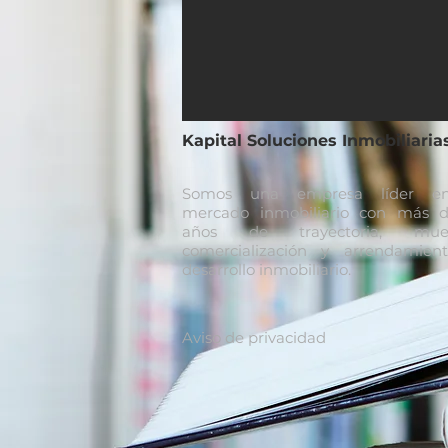
Kapital Soluciones Inmobiliaria
Somos una empresa líder e
mercado inmobiliario con más d
años de trayectoria, mueb
comercialización y arrendamient
desarrollo inmobiliario.
Aviso de privacidad