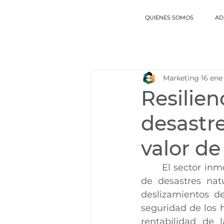
QUIENES SOMOS
AD
Marketing
16 ene
Resilien
desastre
valor de
	El sector inmobiliario se enfrenta a un reto creciente: la amenaza constante 
de desastres nat
deslizamientos de
seguridad de los h
rentabilidad de