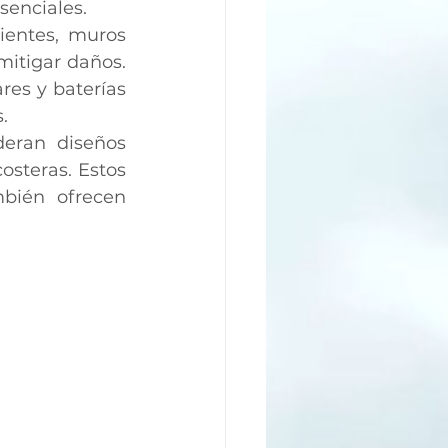
senciales.
ientes, muros 
itigar daños. 
es y baterías 
.
deran diseños 
steras. Estos 
bién ofrecen 