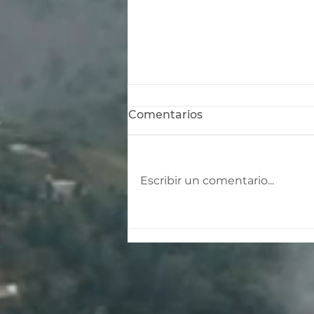
Comentarios
Escribir un comentario...
Diseño y arquitectura
post-sismo: cómo se
construye hoy la
seguridad en México