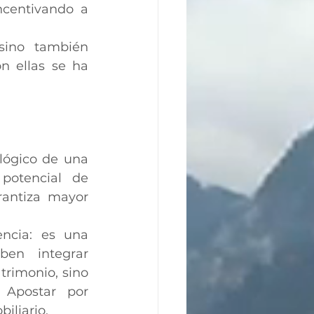
centivando a 
sino también 
n ellas se ha 
lógico de una 
otencial de 
rantiza mayor 
ncia: es una 
ben integrar 
rimonio, sino 
Apostar por 
iliario.