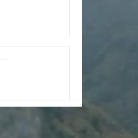
 qué la vivienda en
co se encarece tan
do? Claves del
nto del 8 % en 2025