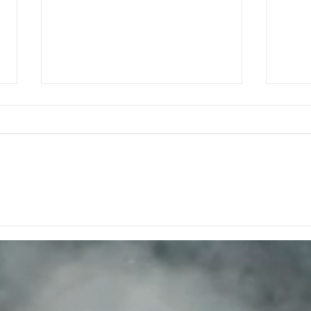
Microespacios
¿Por
inteligentes: diseño como
Méxi
respuesta al
rápi
encarecimiento de la
aume
vivienda en México